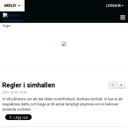
MEDLEY
LOGGA IN
HEM
NYHETER
KALENDER
TRÄNINGSTIDER
TRÄNARE
Regler i simhallen
<
>
LÄGER
2021-10-06 14:24
Vi vill påminna om att det råder mobilförbud i Bollnäs Simhall. Vi ber er att
respektera detta och bege er till annat lämpligt utrymme om ni behöver
använda mobilen.