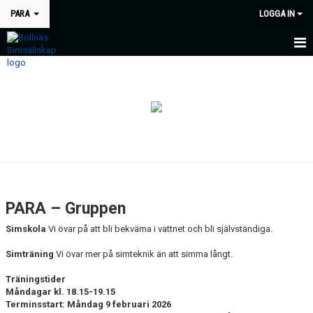
PARA
LOGGA IN
HEM
NYHETER
KALENDER
BILDGALLERI
DOKUMENT
PARA – Gruppen
KONTAKT
Simskola
Vi övar på att bli bekväma i vattnet och bli självständiga.
Simträning
Vi övar mer på simteknik än att simma långt.
Träningstider
Måndagar
kl. 18.15-19.15
Terminsstart: Måndag 9 februari 2026