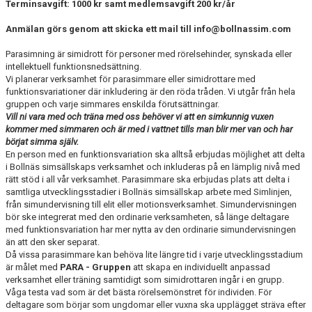
Terminsavgift: 1000 kr samt medlemsavgift 200 kr/år
Anmälan görs genom att skicka ett mail till info@bollnassim.com
Parasimning är simidrott för personer med rörelsehinder, synskada eller
intellektuell funktionsnedsättning.
Vi planerar verksamhet för parasimmare eller simidrottare med
funktionsvariationer där inkludering är den röda tråden. Vi utgår från hela
gruppen och varje simmares enskilda förutsättningar.
Vill ni vara med och träna med oss behöver vi att en simkunnig vuxen
kommer med simmaren och är med i vattnet tills man blir mer van och har
börjat simma själv.
En person med en funktionsvariation ska alltså erbjudas möjlighet att delta
i Bollnäs simsällskaps verksamhet och inkluderas på en lämplig nivå med
rätt stöd i all vår verksamhet. Parasimmare ska erbjudas plats att delta i
samtliga utvecklingsstadier i Bollnäs simsällskap arbete med Simlinjen,
från simundervisning till elit eller motionsverksamhet. Simundervisningen
bör ske integrerat med den ordinarie verksamheten, så länge deltagare
med funktionsvariation har mer nytta av den ordinarie simundervisningen
än att den sker separat.
Då vissa parasimmare kan behöva lite längre tid i varje utvecklingsstadium
är målet med
PARA - Gruppen
att skapa en individuellt anpassad
verksamhet eller träning samtidigt som simidrottaren ingår i en grupp.
Våga testa vad som är det bästa rörelsemönstret för individen. För
deltagare som börjar som ungdomar eller vuxna ska upplägget sträva efter