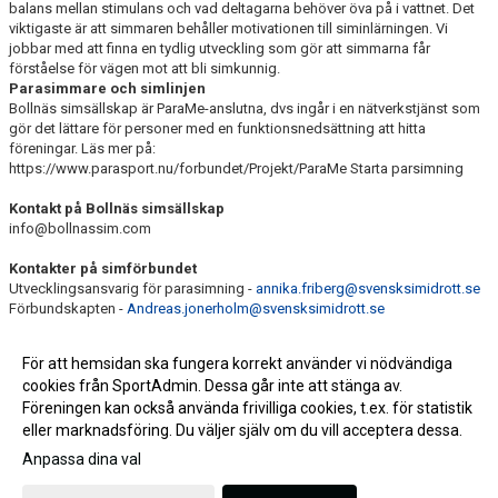
balans mellan stimulans och vad deltagarna behöver öva på i vattnet. Det
viktigaste är att simmaren behåller motivationen till siminlärningen. Vi
jobbar med att finna en tydlig utveckling som gör att simmarna får
förståelse för vägen mot att bli simkunnig.
Parasimmare och simlinjen
Bollnäs simsällskap är ParaMe-anslutna, dvs ingår i en nätverkstjänst som
gör det lättare för personer med en funktionsnedsättning att hitta
föreningar. Läs mer på:
https://www.parasport.nu/forbundet/Projekt/ParaMe Starta parsimning
Kontakt på Bollnäs simsällskap
info@bollnassim.com
Kontakter på simförbundet
Utvecklingsansvarig för parasimning -
annika.friberg@svensksimidrott.se
Förbundskapten -
Andreas.jonerholm@svensksimidrott.se
För att hemsidan ska fungera korrekt använder vi nödvändiga
cookies från SportAdmin. Dessa går inte att stänga av.
Föreningen kan också använda frivilliga cookies, t.ex. för statistik
eller marknadsföring. Du väljer själv om du vill acceptera dessa.
Anpassa dina val
Cookie-inställningar
Gå till Webbversion