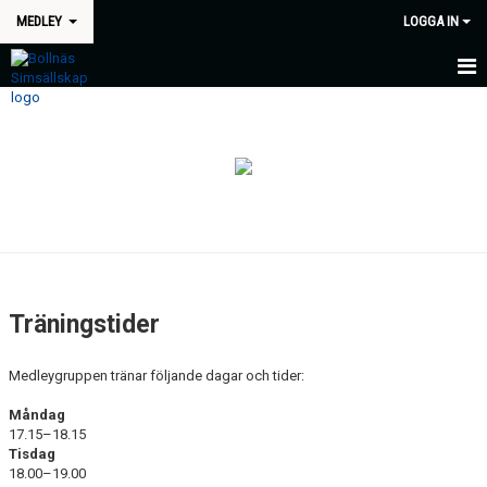
MEDLEY
LOGGA IN
HEM
NYHETER
KALENDER
TRÄNINGSTIDER
TRÄNARE
Träningstider
LÄGER
Medleygruppen tränar följande dagar och tider:
Måndag
17.15–18.15
Tisdag
18.00–19.00