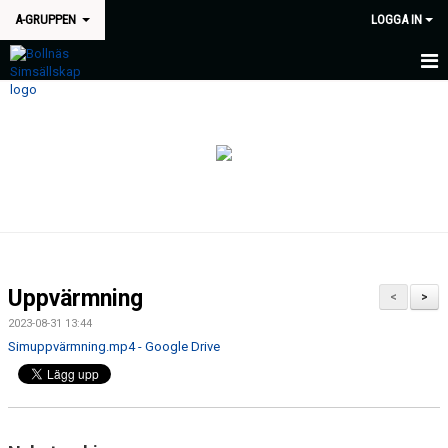
A-GRUPPEN
LOGGA IN
HEM
NYHETER
KALENDER
TRÄNINGSTIDER
TRÄNARE
Uppvärmning
<
>
LÄGER
2023-08-31 13:44
Simuppvärmning.mp4 - Google Drive