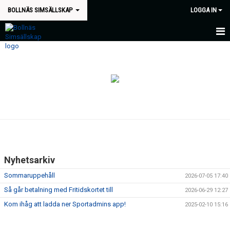
BOLLNÄS SIMSÄLLSKAP
LOGGA IN
HEM
NYHETER
OM KLUBBEN
KALENDER
VILL DU BLI LEDARE?
Nyhetsarkiv
VÅRA PARTNERS
Sommaruppehåll
2026-07-05 17:40
STYRELSE
Så går betalning med Fritidskortet till
2026-06-29 12:27
Kom ihåg att ladda ner Sportadmins app!
2025-02-10 15:16
PROVA PÅ